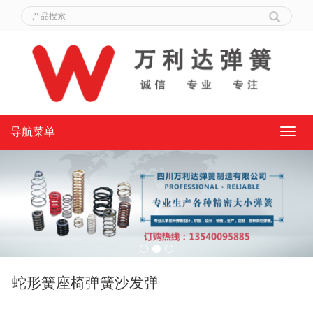
导航菜单
导
航
菜
单
蛇形簧座椅弹簧沙发弹