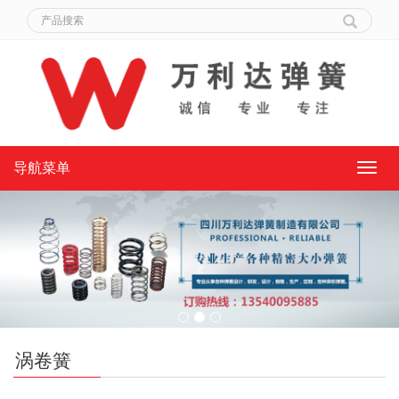
导航菜单
导
航
菜
单
涡卷簧