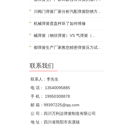
川阀门弹簧厂家分析汽配弹簧防锈方...
机械弹簧度盘秤坏了如何维修
械弹簧（钢丝弹簧）VS 气弹簧（...
都弹簧生产厂家教您精密弹簧压力试...
联系我们
联系人：李先生
电 话： 13540095885
手 机： 19950308878
邮 箱：99397225@qq.com
公 司：四川万利达弹簧制造有限公司
地 址：四川省简阳市东溪镇