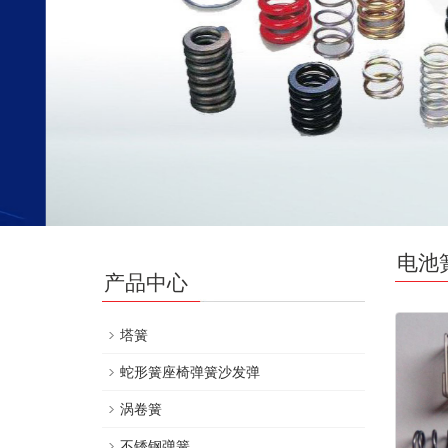
电池
产品中心
塔簧
蛇形簧座椅弹簧沙发弹
涡卷簧
不锈钢弹簧